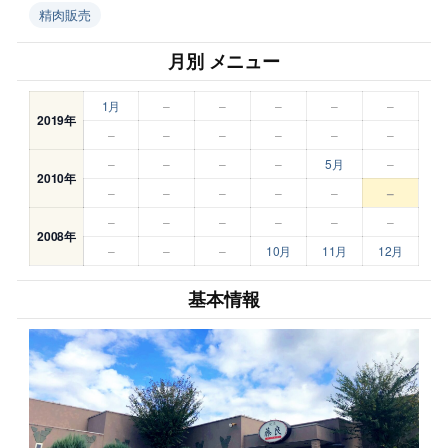
精肉販売
月別 メニュー
1月
–
–
–
–
–
2019年
–
–
–
–
–
–
–
–
–
–
5月
–
2010年
–
–
–
–
–
–
–
–
–
–
–
–
2008年
–
–
–
10月
11月
12月
基本情報