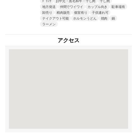
ﾄﾞﾘﾝｸ
お中元・黒毛和牛・干し肉
干し肉
地方発送
仲間でワイワイ
カップル向き
駐車場有
卸売り
精肉販売
個室有り
子供連れ可
テイクアウト可能
ホルモンうどん
焼肉
鍋
ラーメン
アクセス