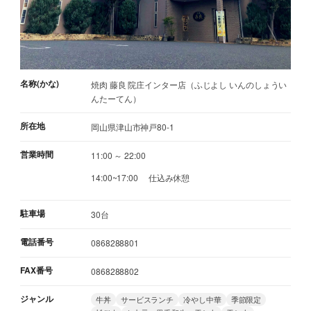
名称(かな)
焼肉 藤良 院庄インター店（ふじよし いんのしょうい
んたーてん）
所在地
岡山県津山市神戸80-1
営業時間
11:00 ～ 22:00
14:00~17:00 仕込み休憩
駐車場
30台
電話番号
0868288801
FAX番号
0868288802
ジャンル
牛丼
サービスランチ
冷やし中華
季節限定