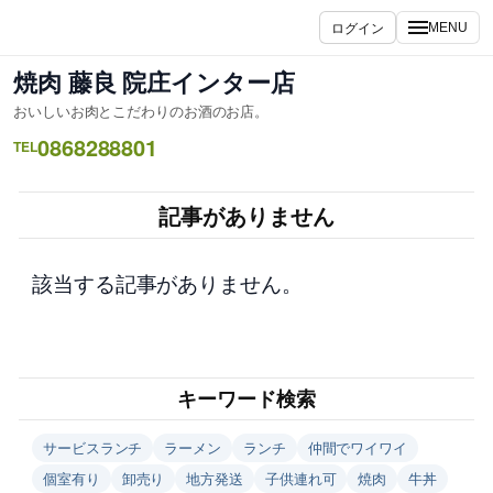
内
ログイン
MENU
容
を
焼肉 藤良 院庄インター店
ス
おいしいお肉とこだわりのお酒のお店。
キ
0868288801
ッ
TEL
プ
記事がありません
該当する記事がありません。
キーワード検索
サービスランチ
ラーメン
ランチ
仲間でワイワイ
個室有り
卸売り
地方発送
子供連れ可
焼肉
牛丼