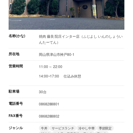
名称(かな)
焼肉 藤良 院庄インター店（ふじよし いんのしょうい
んたーてん）
所在地
岡山県津山市神戸80-1
営業時間
11:00 ～ 22:00
14:00~17:00 仕込み休憩
駐車場
30台
電話番号
0868288801
FAX番号
0868288802
ジャンル
牛丼
サービスランチ
冷やし中華
季節限定