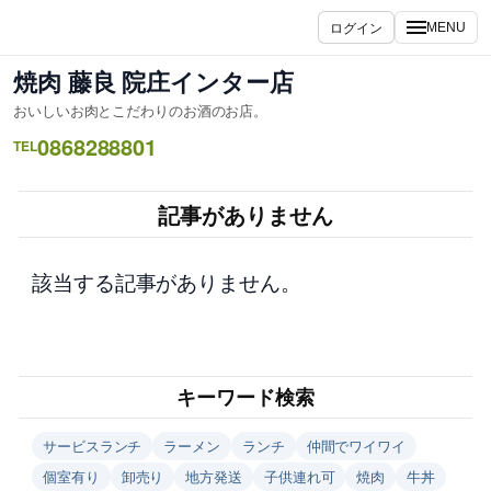
内
ログイン
MENU
容
を
焼肉 藤良 院庄インター店
ス
おいしいお肉とこだわりのお酒のお店。
キ
0868288801
ッ
TEL
プ
記事がありません
該当する記事がありません。
キーワード検索
サービスランチ
ラーメン
ランチ
仲間でワイワイ
個室有り
卸売り
地方発送
子供連れ可
焼肉
牛丼