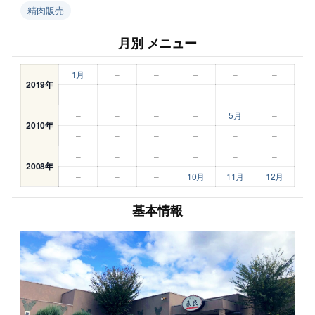
精肉販売
月別 メニュー
1月
–
–
–
–
–
2019年
–
–
–
–
–
–
–
–
–
–
5月
–
2010年
–
–
–
–
–
–
–
–
–
–
–
–
2008年
–
–
–
10月
11月
12月
基本情報