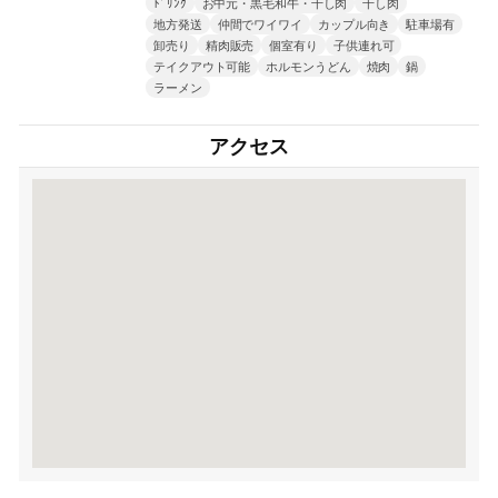
ﾄﾞﾘﾝｸ
お中元・黒毛和牛・干し肉
干し肉
地方発送
仲間でワイワイ
カップル向き
駐車場有
卸売り
精肉販売
個室有り
子供連れ可
テイクアウト可能
ホルモンうどん
焼肉
鍋
ラーメン
アクセス