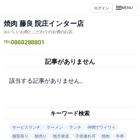
内
ログイン
MENU
容
を
焼肉 藤良 院庄インター店
ス
おいしいお肉とこだわりのお酒のお店。
キ
0868288801
ッ
TEL
プ
記事がありません
該当する記事がありません。
キーワード検索
サービスランチ
ラーメン
ランチ
仲間でワイワイ
個室有り
卸売り
地方発送
子供連れ可
焼肉
牛丼