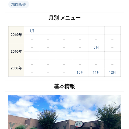
精肉販売
月別 メニュー
1月
–
–
–
–
–
2019年
–
–
–
–
–
–
–
–
–
–
5月
–
2010年
–
–
–
–
–
–
–
–
–
–
–
–
2008年
–
–
–
10月
11月
12月
基本情報