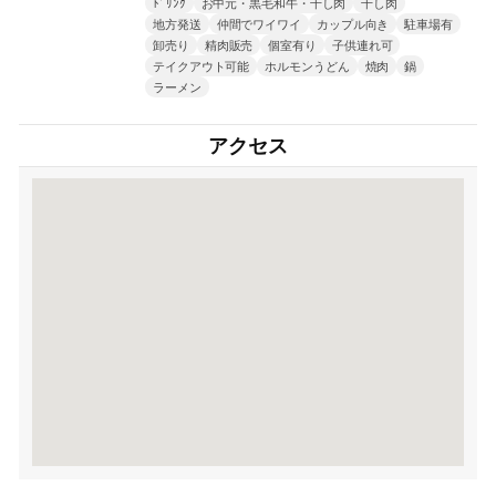
ﾄﾞﾘﾝｸ
お中元・黒毛和牛・干し肉
干し肉
地方発送
仲間でワイワイ
カップル向き
駐車場有
卸売り
精肉販売
個室有り
子供連れ可
テイクアウト可能
ホルモンうどん
焼肉
鍋
ラーメン
アクセス