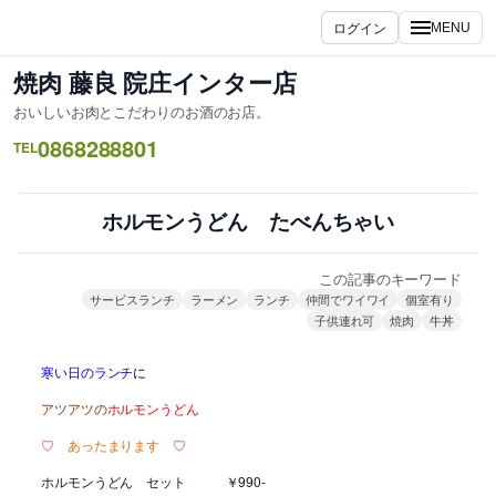
内
ログイン
MENU
容
を
焼肉 藤良 院庄インター店
ス
おいしいお肉とこだわりのお酒のお店。
キ
0868288801
ッ
TEL
プ
ホルモンうどん たべんちゃい
この記事のキーワード
サービスランチ
ラーメン
ランチ
仲間でワイワイ
個室有り
子供連れ可
焼肉
牛丼
寒い日のランチ
に
アツアツの
ホルモン
うどん
♡
あったまります
♡
ホルモンうどん セット ￥990-