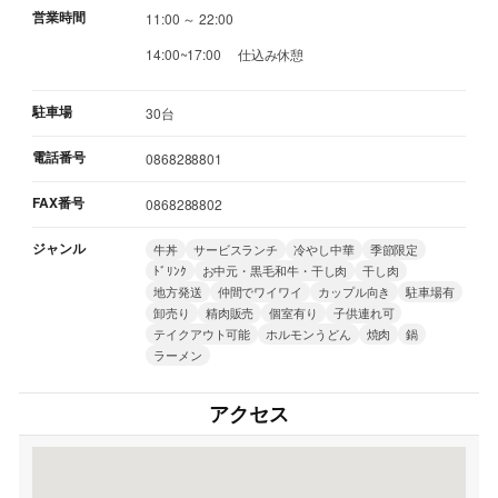
営業時間
11:00 ～ 22:00
14:00~17:00 仕込み休憩
駐車場
30台
電話番号
0868288801
FAX番号
0868288802
ジャンル
牛丼
サービスランチ
冷やし中華
季節限定
ﾄﾞﾘﾝｸ
お中元・黒毛和牛・干し肉
干し肉
地方発送
仲間でワイワイ
カップル向き
駐車場有
卸売り
精肉販売
個室有り
子供連れ可
テイクアウト可能
ホルモンうどん
焼肉
鍋
ラーメン
アクセス