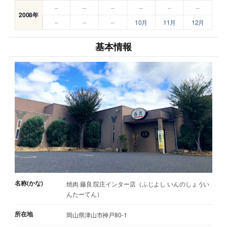
–
–
–
–
–
–
2008年
–
–
–
10月
11月
12月
基本情報
名称(かな)
焼肉 藤良 院庄インター店（ふじよし いんのしょうい
んたーてん）
所在地
岡山県津山市神戸80-1