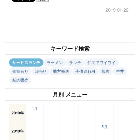
2019-01-22
キーワード検索
サービスランチ
ラーメン
ランチ
仲間でワイワイ
個室有り
卸売り
地方発送
子供連れ可
焼肉
牛丼
精肉販売
月別 メニュー
1月
–
–
–
–
–
2019年
–
–
–
–
–
–
–
–
–
–
5月
–
2010年
–
–
–
–
–
–