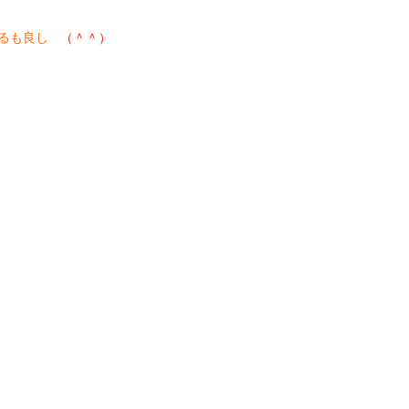
るも良し
（＾＾）