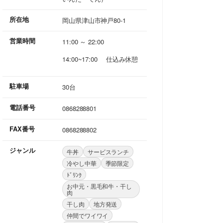
所在地
岡山県津山市神戸80-1
営業時間
11:00 ～ 22:00
14:00~17:00 仕込み休憩
駐車場
30台
電話番号
0868288801
FAX番号
0868288802
ジャンル
牛丼
サービスランチ
冷やし中華
季節限定
ﾄﾞﾘﾝｸ
お中元・黒毛和牛・干し
肉
干し肉
地方発送
仲間でワイワイ