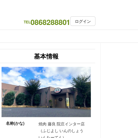
0868288801
ログイン
TEL
基本情報
名称(かな)
焼肉 藤良 院庄インター店
（ふじよし いんのしょう
いんたーてん）