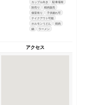
カップル向き
駐車場有
卸売り
精肉販売
個室有り
子供連れ可
テイクアウト可能
ホルモンうどん
焼肉
鍋
ラーメン
アクセス