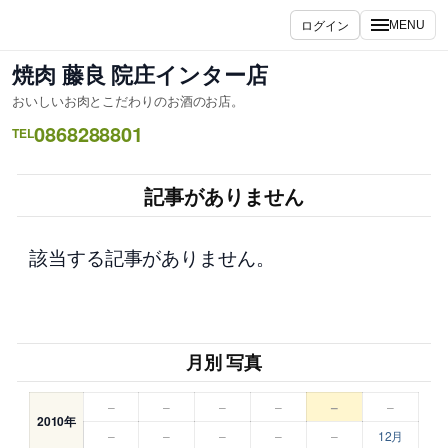
内
ログイン
MENU
容
を
焼肉 藤良 院庄インター店
ス
おいしいお肉とこだわりのお酒のお店。
キ
0868288801
ッ
TEL
プ
記事がありません
該当する記事がありません。
月別 写真
–
–
–
–
–
–
2010年
–
–
–
–
–
12月