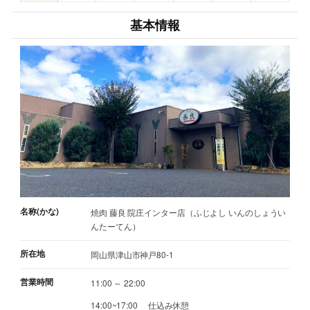
基本情報
名称(かな)
焼肉 藤良 院庄インター店（ふじよし いんのしょうい
んたーてん）
所在地
岡山県津山市神戸80-1
営業時間
11:00 ～ 22:00
14:00~17:00 仕込み休憩