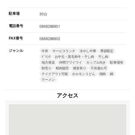
駐車場
30台
電話番号
0868288801
FAX番号
0868288802
ジャンル
牛丼
サービスランチ
冷やし中華
季節限定
ﾄﾞﾘﾝｸ
お中元・黒毛和牛・干し肉
干し肉
地方発送
仲間でワイワイ
カップル向き
駐車場有
卸売り
精肉販売
個室有り
子供連れ可
テイクアウト可能
ホルモンうどん
焼肉
鍋
ラーメン
アクセス