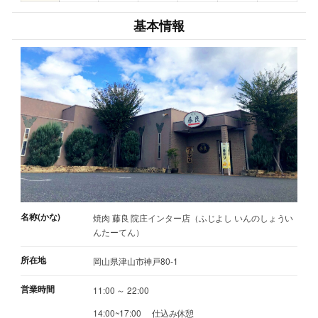
基本情報
名称(かな)
焼肉 藤良 院庄インター店（ふじよし いんのしょうい
んたーてん）
所在地
岡山県津山市神戸80-1
営業時間
11:00 ～ 22:00
14:00~17:00 仕込み休憩