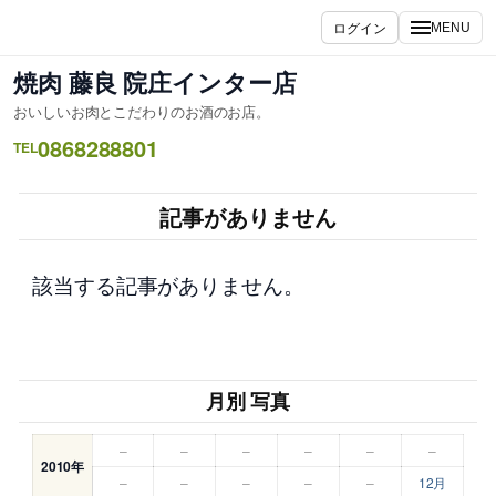
内
ログイン
MENU
容
を
焼肉 藤良 院庄インター店
ス
おいしいお肉とこだわりのお酒のお店。
キ
0868288801
ッ
TEL
プ
記事がありません
該当する記事がありません。
月別 写真
–
–
–
–
–
–
2010年
–
–
–
–
–
12月