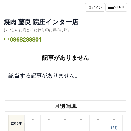
内
ログイン
MENU
容
を
焼肉 藤良 院庄インター店
ス
おいしいお肉とこだわりのお酒のお店。
キ
0868288801
ッ
TEL
プ
記事がありません
該当する記事がありません。
月別 写真
–
–
–
–
–
–
2010年
–
–
–
–
–
12月