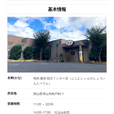
基本情報
名称(かな)
焼肉 藤良 院庄インター店（ふじよし いんのしょうい
んたーてん）
所在地
岡山県津山市神戸80-1
営業時間
11:00 ～ 22:00
14:00~17:00 仕込み休憩