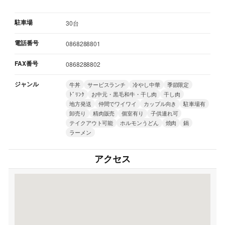
駐車場
30台
電話番号
0868288801
FAX番号
0868288802
ジャンル
牛丼
サービスランチ
冷やし中華
季節限定
ﾄﾞﾘﾝｸ
お中元・黒毛和牛・干し肉
干し肉
地方発送
仲間でワイワイ
カップル向き
駐車場有
卸売り
精肉販売
個室有り
子供連れ可
テイクアウト可能
ホルモンうどん
焼肉
鍋
ラーメン
アクセス