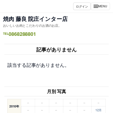
内
ログイン
MENU
容
を
焼肉 藤良 院庄インター店
ス
おいしいお肉とこだわりのお酒のお店。
キ
0868288801
ッ
TEL
プ
記事がありません
該当する記事がありません。
月別 写真
–
–
–
–
–
–
2010年
–
–
–
–
–
12月