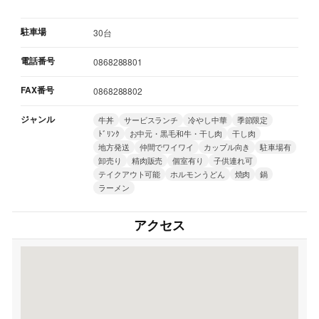
駐車場
30台
電話番号
0868288801
FAX番号
0868288802
ジャンル
牛丼
サービスランチ
冷やし中華
季節限定
ﾄﾞﾘﾝｸ
お中元・黒毛和牛・干し肉
干し肉
地方発送
仲間でワイワイ
カップル向き
駐車場有
卸売り
精肉販売
個室有り
子供連れ可
テイクアウト可能
ホルモンうどん
焼肉
鍋
ラーメン
アクセス