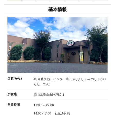
基本情報
名称(かな)
焼肉 藤良 院庄インター店（ふじよし いんのしょうい
んたーてん）
所在地
岡山県津山市神戸80-1
営業時間
11:00 ～ 22:00
14:00~17:00 仕込み休憩