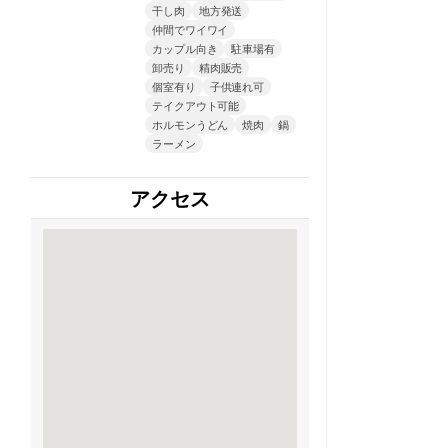
干し肉
地方発送
仲間でワイワイ
カップル向き
駐車場有
卸売り
精肉販売
個室有り
子供連れ可
テイクアウト可能
ホルモンうどん
焼肉
鍋
ラーメン
アクセス