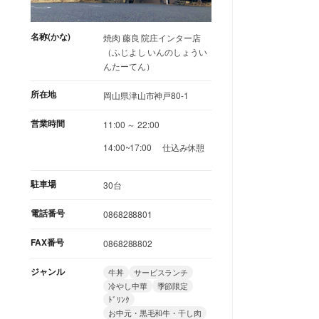
名称(かな)
焼肉 藤良 院庄インター店
（ふじよし いんのしょうい
んたーてん）
所在地
岡山県津山市神戸80-1
営業時間
11:00 ～ 22:00
14:00~17:00 仕込み休憩
駐車場
30台
電話番号
0868288801
FAX番号
0868288802
ジャンル
牛丼
サービスランチ
冷やし中華
季節限定
ﾄﾞﾘﾝｸ
お中元・黒毛和牛・干し肉