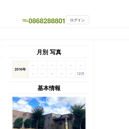
0868288801
ログイン
TEL
月別 写真
–
–
–
–
–
–
2010年
–
–
–
–
–
12月
基本情報