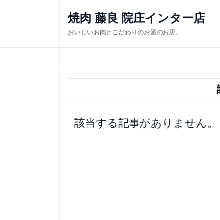
内
焼肉 藤良 院庄インター店
容
おいしいお肉とこだわりのお酒のお店。
を
ス
キ
ッ
プ
該当する記事がありません。