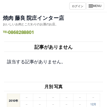
内
ログイン
MENU
容
を
焼肉 藤良 院庄インター店
ス
おいしいお肉とこだわりのお酒のお店。
キ
0868288801
ッ
TEL
プ
記事がありません
該当する記事がありません。
月別 写真
–
–
–
–
–
–
2010年
–
–
–
–
–
12月