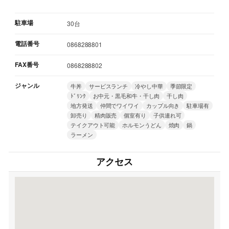
駐車場
30台
電話番号
0868288801
FAX番号
0868288802
ジャンル
牛丼
サービスランチ
冷やし中華
季節限定
ﾄﾞﾘﾝｸ
お中元・黒毛和牛・干し肉
干し肉
地方発送
仲間でワイワイ
カップル向き
駐車場有
卸売り
精肉販売
個室有り
子供連れ可
テイクアウト可能
ホルモンうどん
焼肉
鍋
ラーメン
アクセス