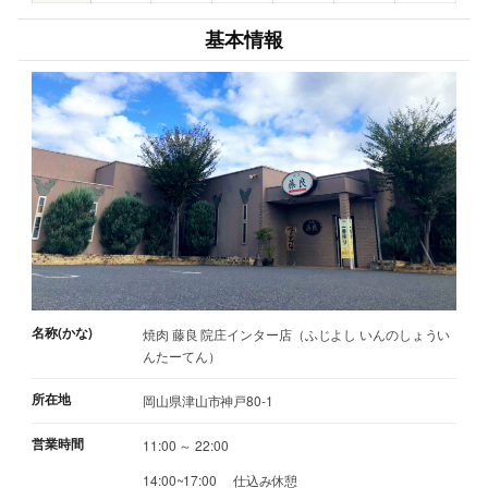
基本情報
名称(かな)
焼肉 藤良 院庄インター店（ふじよし いんのしょうい
んたーてん）
所在地
岡山県津山市神戸80-1
営業時間
11:00 ～ 22:00
14:00~17:00 仕込み休憩