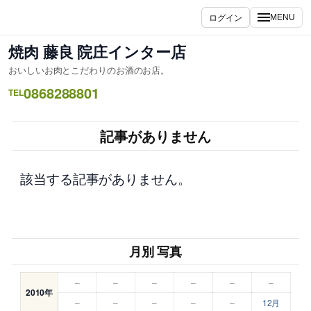
内
ログイン
MENU
容
を
焼肉 藤良 院庄インター店
ス
おいしいお肉とこだわりのお酒のお店。
キ
0868288801
ッ
TEL
プ
記事がありません
該当する記事がありません。
月別 写真
–
–
–
–
–
–
2010年
–
–
–
–
–
12月