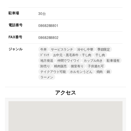
駐車場
30台
電話番号
0868288801
FAX番号
0868288802
ジャンル
牛丼
サービスランチ
冷やし中華
季節限定
ﾄﾞﾘﾝｸ
お中元・黒毛和牛・干し肉
干し肉
地方発送
仲間でワイワイ
カップル向き
駐車場有
卸売り
精肉販売
個室有り
子供連れ可
テイクアウト可能
ホルモンうどん
焼肉
鍋
ラーメン
アクセス