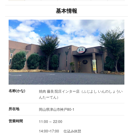
基本情報
名称(かな)
焼肉 藤良 院庄インター店（ふじよし いんのしょうい
んたーてん）
所在地
岡山県津山市神戸80-1
営業時間
11:00 ～ 22:00
14:00~17:00 仕込み休憩