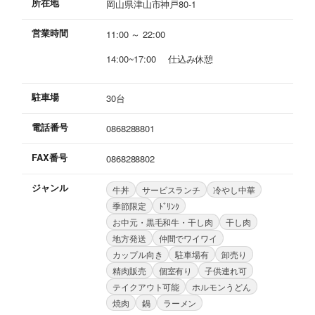
所在地
岡山県津山市神戸80-1
営業時間
11:00 ～ 22:00
14:00~17:00 仕込み休憩
駐車場
30台
電話番号
0868288801
FAX番号
0868288802
ジャンル
牛丼
サービスランチ
冷やし中華
季節限定
ﾄﾞﾘﾝｸ
お中元・黒毛和牛・干し肉
干し肉
地方発送
仲間でワイワイ
カップル向き
駐車場有
卸売り
精肉販売
個室有り
子供連れ可
テイクアウト可能
ホルモンうどん
焼肉
鍋
ラーメン