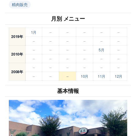
精肉販売
月別 メニュー
1月
–
–
–
–
–
2019年
–
–
–
–
–
–
–
–
–
–
5月
–
2010年
–
–
–
–
–
–
–
–
–
–
–
–
2008年
–
–
–
10月
11月
12月
基本情報