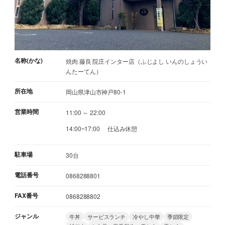
名称(かな)
焼肉 藤良 院庄インター店（ふじよし いんのしょうい
んたーてん）
所在地
岡山県津山市神戸80-1
営業時間
11:00 ～ 22:00
14:00~17:00 仕込み休憩
駐車場
30台
電話番号
0868288801
FAX番号
0868288802
ジャンル
牛丼
サービスランチ
冷やし中華
季節限定