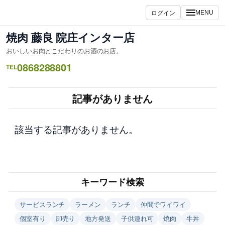
内
ログイン
MENU
容
を
焼肉 藤良 院庄インター店
ス
おいしいお肉とこだわりのお酒のお店。
キ
0868288801
ッ
TEL
プ
記事がありません
該当する記事がありません。
キーワード検索
サービスランチ
ラーメン
ランチ
仲間でワイワイ
個室有り
卸売り
地方発送
子供連れ可
焼肉
牛丼