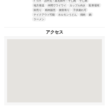
ﾄﾞﾘﾝｸ
お中元・黒毛和牛・干し肉
干し肉
地方発送
仲間でワイワイ
カップル向き
駐車場有
卸売り
精肉販売
個室有り
子供連れ可
テイクアウト可能
ホルモンうどん
焼肉
鍋
ラーメン
アクセス