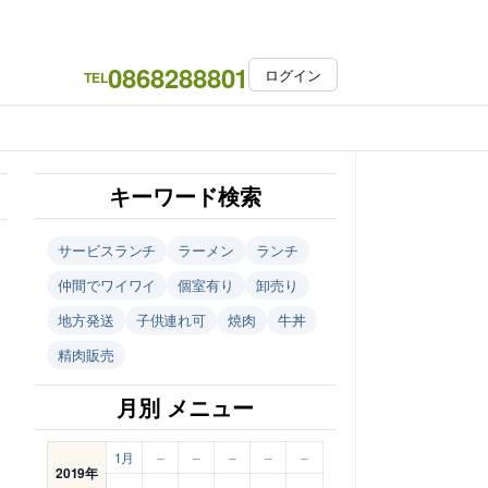
0868288801
ログイン
TEL
キーワード検索
サービスランチ
ラーメン
ランチ
仲間でワイワイ
個室有り
卸売り
地方発送
子供連れ可
焼肉
牛丼
精肉販売
月別 メニュー
1月
–
–
–
–
–
2019年