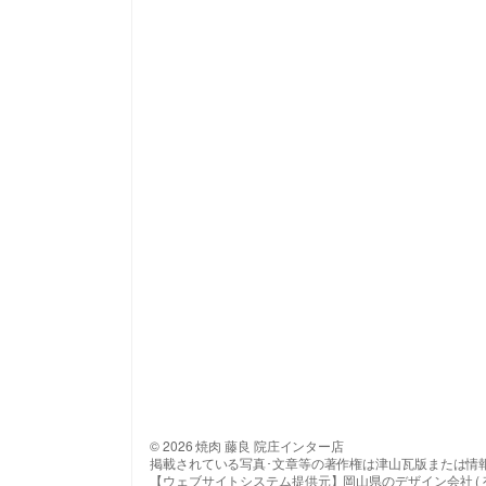
© 2026 焼肉 藤良 院庄インター店
掲載されている写真･文章等の著作権は津山瓦版または情
【ウェブサイトシステム提供元】岡山県のデザイン会社 ( 有 ) 