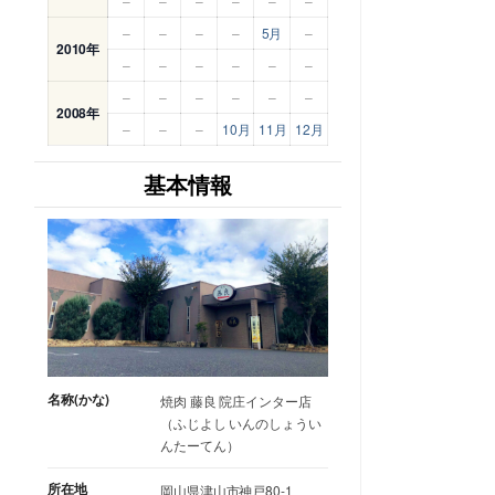
–
–
–
–
–
–
–
–
–
–
5月
–
2010年
–
–
–
–
–
–
–
–
–
–
–
–
2008年
–
–
–
10月
11月
12月
基本情報
名称(かな)
焼肉 藤良 院庄インター店
（ふじよし いんのしょうい
んたーてん）
所在地
岡山県津山市神戸80-1