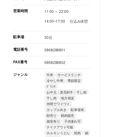
営業時間
11:00 ～ 22:00
14:00~17:00 仕込み休憩
駐車場
30台
電話番号
0868288801
FAX番号
0868288802
ジャンル
牛丼
サービスランチ
冷やし中華
季節限定
ﾄﾞﾘﾝｸ
お中元・黒毛和牛・干し肉
干し肉
地方発送
仲間でワイワイ
カップル向き
駐車場有
卸売り
精肉販売
個室有り
子供連れ可
テイクアウト可能
ホルモンうどん
焼肉
鍋