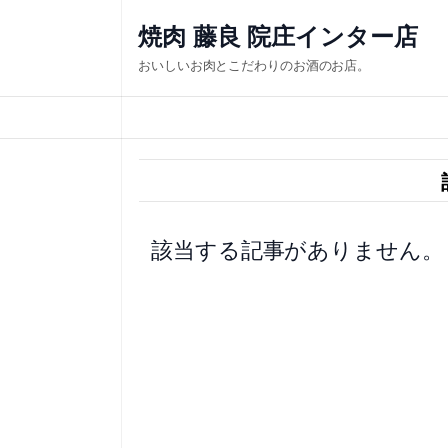
内
焼肉 藤良 院庄インター店
容
おいしいお肉とこだわりのお酒のお店。
を
ス
キ
ッ
プ
該当する記事がありません。